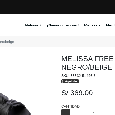
Melissa X
¡Nueva colección!
Melissa
Mini 
gro/beige
MELISSA FREE
NEGRO/BEIGE
SKU: 33532-51496-6
Agotado.
S/ 369.00
CANTIDAD