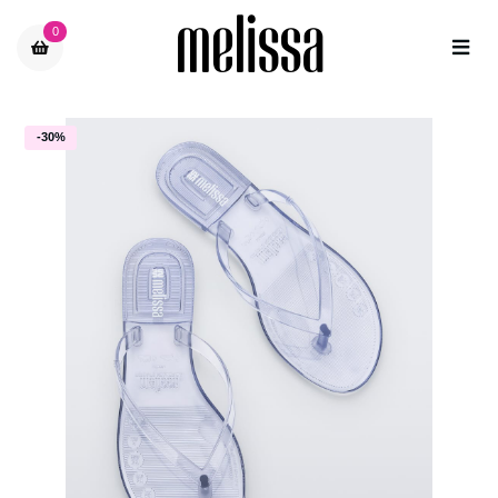
0
-30%