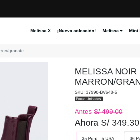
Melissa X
¡Nueva colección!
Melissa
Mini 
rron/granate
MELISSA NOIR
MARRON/GRAN
SKU: 37990-BV648-5
Pocas Unidades.
Antes
S/ 499.00
Ahora S/ 349.30
35 Perú - 5 USA
36 P