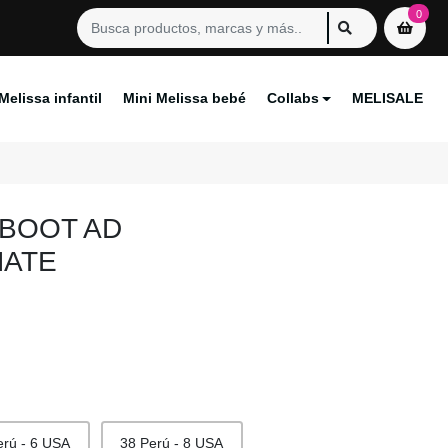
0
Melissa infantil
Mini Melissa bebé
Collabs
MELISALE
 BOOT AD
ATE
erú - 6 USA
38 Perú - 8 USA