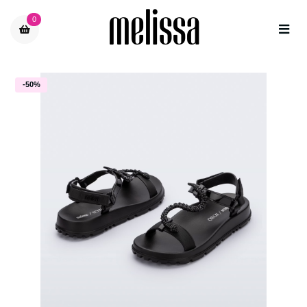
0
-50%