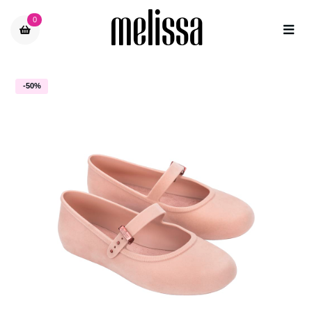
0
-50%