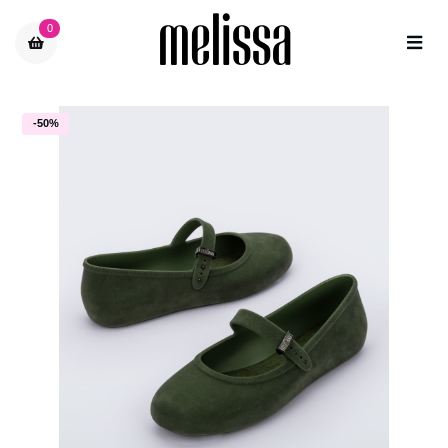
0
-50%