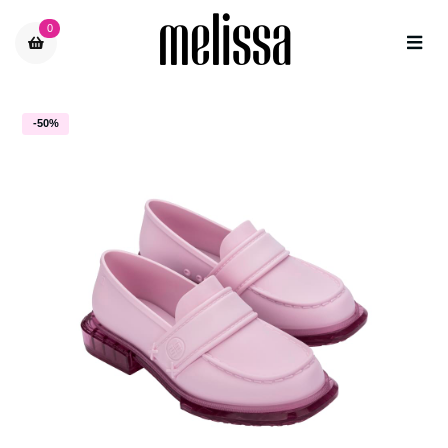
0
-50%