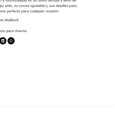
 y funcionalidad en un bolso versátil y lleno de
po ante, su correa ajustable y sus detalles para
orio perfecto para cualquier ocasión.
de Melflex®
acio para charms