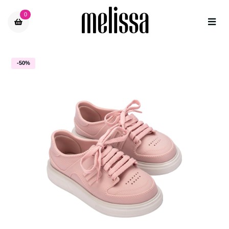
0
-50%