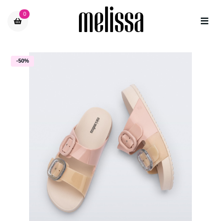
0
-50%