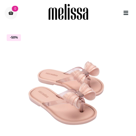
0
-50%