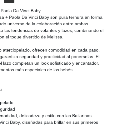
 Paola Da Vinci Baby
ssa + Paola Da Vinci Baby son pura ternura en forma
cado universo de la colaboración entre ambas
o las tendencias de volantes y lazos, combinando el
con el toque divertido de Melissa.
to aterciopelado, ofrecen comodidad en cada paso,
 garantiza seguridad y practicidad al ponérselas. El
l lazo completan un look sofisticado y encantador,
mentos más especiales de los bebés.
ci
opelado
eguridad
odidad, delicadeza y estilo con las Bailarinas
inci Baby, diseñadas para brillar en sus primeros