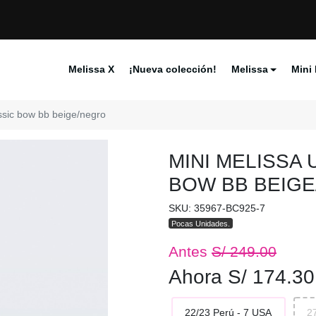
Melissa X
¡Nueva colección!
Melissa
Mini 
lassic bow bb beige/negro
MINI MELISSA 
BOW BB BEIG
SKU: 35967-BC925-7
Pocas Unidades.
Antes
S/ 249.00
Ahora S/ 174.30
22/23 Perú - 7 USA
2