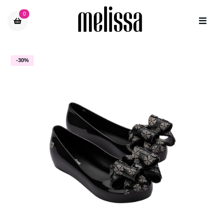
0
-30%