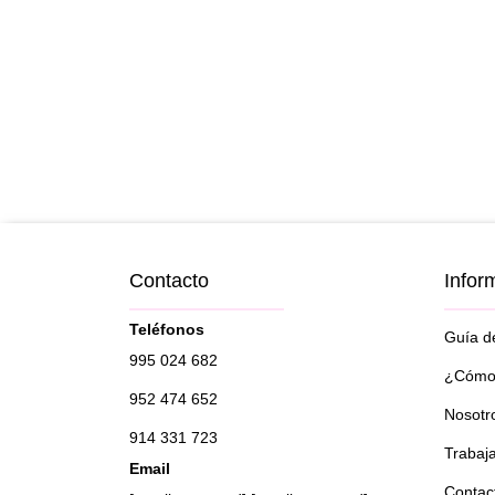
Contacto
Infor
Teléfonos
Guía de
995 024 682
¿Cómo 
952 474 652
Nosotr
914 331 723
Trabaj
Email
Contac