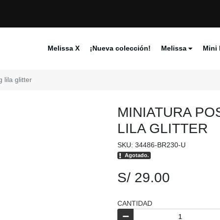
Melissa X
¡Nueva colección!
Melissa
Mini 
ila glitter
MINIATURA PO
LILA GLITTER
SKU: 34486-BR230-U
Agotado.
S/ 29.00
CANTIDAD