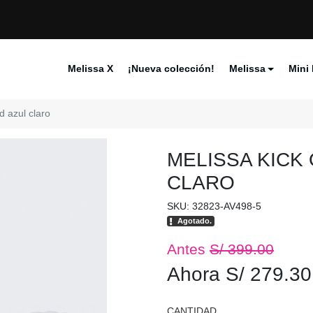
Melissa X
¡Nueva colección!
Melissa
Mini 
d azul claro
MELISSA KICK
CLARO
SKU: 32823-AV498-5
Agotado.
Antes
S/ 399.00
Ahora S/ 279.30
CANTIDAD