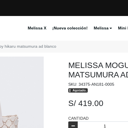
Melissa X
¡Nueva colección!
Melissa
Mini 
by hikaru matsumura ad blanco
MELISSA MOGU
MATSUMURA A
SKU: 34375-AN181-0005
Agotado.
S/ 419.00
CANTIDAD