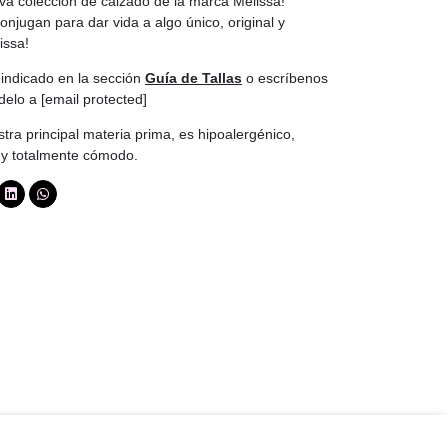
iva colección de calzado de la marca Melissa!
onjugan para dar vida a algo único, original y
issa!
indicado en la sección
Guía de Tallas
o escríbenos
odelo a
[email protected]
tra principal materia prima, es hipoalergénico,
y y totalmente cómodo.