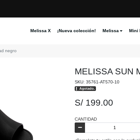
Melissa X
¡Nueva colección!
Melissa
Mini 
ad negro
MELISSA SUN 
SKU: 35761-AT570-10
Agotado.
S/ 199.00
CANTIDAD