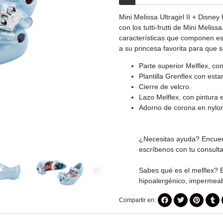
Mini Melissa Ultragirl II + Disne
con los tutti-frutti de Mini Meliss
características que componen est
a su princesa favorita para que
Parte superior Melflex, con
Plantilla Grenflex con esta
Cierre de velcro.
Lazo Melflex, con pintura en
Adorno de corona en nylon
¿Necesitas ayuda? Encuent
escríbenos con tu consult
Sabes qué es el melflex? E
hipoalergénico, impermeab
Compartir en: